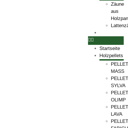
Zäune
aus
Holzpan
Lattenz
Kontakt
Startseite
Holzpellets
PELLE
MASS
PELLE
SYLVA
PELLE
OLIMP
PELLE
LAVA
PELLE