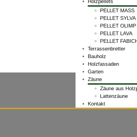
Holzpellets
PELLET MASS
PELLET SYLVA
PELLET OLIMP
PELLET LAVA
PELLET FABIC
Terrassenbretter
Bauholz
Holzfassaden
Garten
Zäune
Zäune aus Holz
Lattenzäune
Kontakt