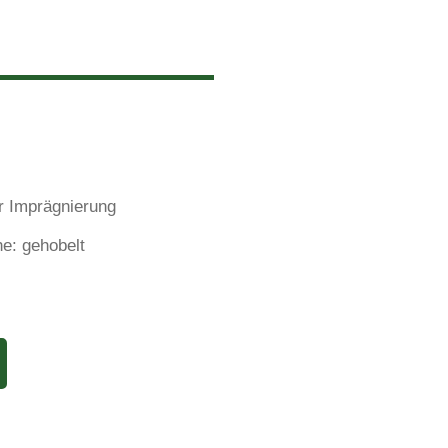
er Imprägnierung
he: gehobelt