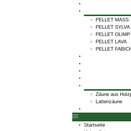
Startseite
Holzpellets
PELLET MASS
PELLET SYLVA
PELLET OLIMP
PELLET LAVA
PELLET FABIC
Terrassenbretter
Bauholz
Holzfassaden
Garten
Zäune
Zäune aus Holz
Lattenzäune
Kontakt
Startseite